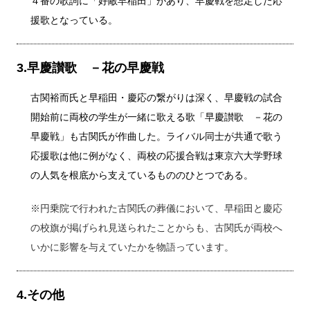
４番の歌詞に「好敵早稲田」があり、早慶戦を想定した応
援歌となっている。
3.早慶讃歌 －花の早慶戦
古関裕而氏と早稲田・慶応の繋がりは深く、早慶戦の試合
開始前に両校の学生が一緒に歌える歌「早慶讃歌 －花の
早慶戦」も古関氏が作曲した。ライバル同士が共通で歌う
応援歌は他に例がなく、両校の応援合戦は東京六大学野球
の人気を根底から支えているもののひとつである。
※円乗院で行われた古関氏の葬儀において、早稲田と慶応
の校旗が掲げられ見送られたことからも、古関氏が両校へ
いかに影響を与えていたかを物語っています。
4.その他