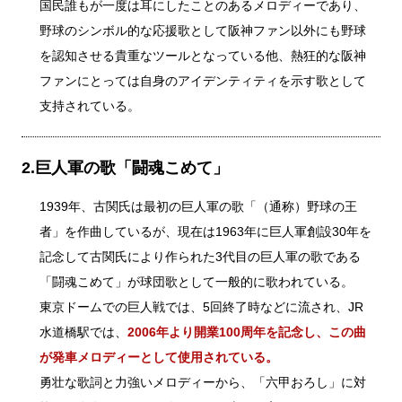
国民誰もが一度は耳にしたことのあるメロディーであり、
野球のシンボル的な応援歌として阪神ファン以外にも野球
を認知させる貴重なツールとなっている他、熱狂的な阪神
ファンにとっては自身のアイデンティティを示す歌として
支持されている。
2.巨人軍の歌「闘魂こめて」
1939年、古関氏は最初の巨人軍の歌「（通称）野球の王
者」を作曲しているが、現在は1963年に巨人軍創設30年を
記念して古関氏により作られた3代目の巨人軍の歌である
「闘魂こめて」が球団歌として一般的に歌われている。
東京ドームでの巨人戦では、5回終了時などに流され、JR
水道橋駅では、
2006年より開業100周年を記念し、この曲
が発車メロディーとして使用されている。
勇壮な歌詞と力強いメロディーから、「六甲おろし」に対