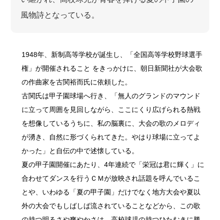
風物詩となっている。
1948年、新制高等学校が誕生し、「全国高等学校野球選手
権」が開催されること をきっかけに、朝日新聞社が大会歌
の作曲家を古関裕而氏に依頼した。
古関氏は甲子園球場へ行き、「無人のグランドのマウンド
に立って周囲を見回しながら、ここにくり広げられる熱戦
を想像しているうちに、私の脳裏に、大会の歌のメロディ
が湧き、自然に形づくられてきた。やはり球場に立ってよ
かった」と自伝の中で述懐している。
夏の甲子園開催にあたり、4年連続で「栄冠は君に輝く」に
合わせてダンスを行うＣＭが放映され話題を呼んでいるこ
とや、いわゆる「夏の甲子園」だけでなく地方大会や夏以
外の大会でもしばしば流されていることなどから、この歌
の持つ明るさや爽やかさは、高校球児の持つひたむきに勝