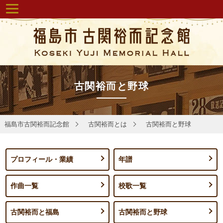
古関裕而と野球
福島市古関裕而記念館
古関裕而とは
古関裕而と野球
プロフィール・業績
年譜
作曲一覧
校歌一覧
古関裕而と福島
古関裕而と野球