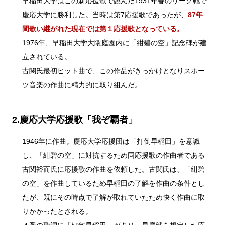
早稲田大学はこの新応援歌で臨んだ1931年春のリーグ戦で
慶応大学に勝利した。当時は第7応援歌であったが、
87年
間歌い継がれた現在では第１応援歌となっている。
1976年、早稲田大学大隈庭園内に「紺碧の空」記念碑が建
立されている。
古関氏最初ヒット曲で、この作品がきっかけとなりスポー
ツ音楽の作曲に精力的に取り組んだ。
2.慶応大学応援歌「我ぞ覇者」
1946年に作曲。慶応大学応援団は「打倒早稲田」を意識
し、「紺碧の空」に対抗するため同応援歌の作曲者である
古関裕而氏に応援歌の作曲を依頼した。古関氏は、「紺碧
の空」を作曲しているため早稲田の了解を作曲の条件とし
たが、既にその時点で了解が取れていたため快く作曲に取
りかかったとされる。