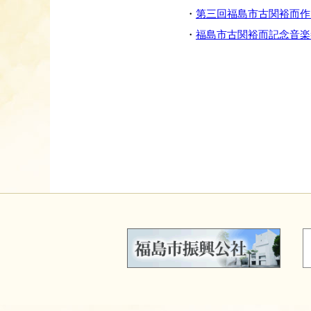
・
第三回福島市古関裕而作
・
福島市古関裕而記念音楽祭