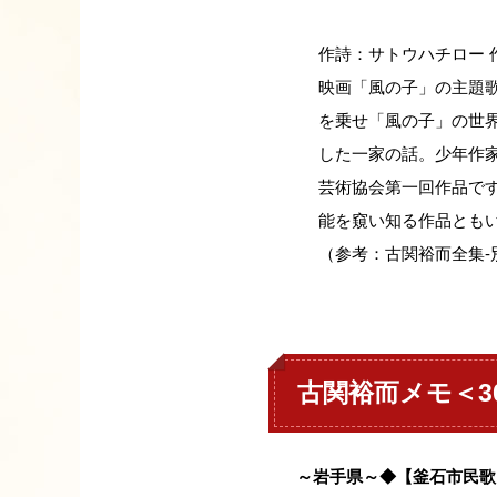
作詩：サトウハチロー 
映画「風の子」の主題
を乗せ「風の子」の世
した一家の話。少年作
芸術協会第一回作品で
能を窺い知る作品とも
（参考：古関裕而全集-
古関裕而メモ＜3
～岩手県～◆【釜石市民歌