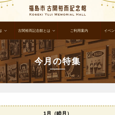
は
古関裕而記念館とは
ご利用案内
イベン
今月の特集
1月（睦月）