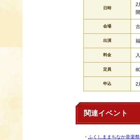
2
日時
開
会場
出演
料金
入
定員
8
申込
2
関連イベント
・
ふくしままちなか音楽祭2