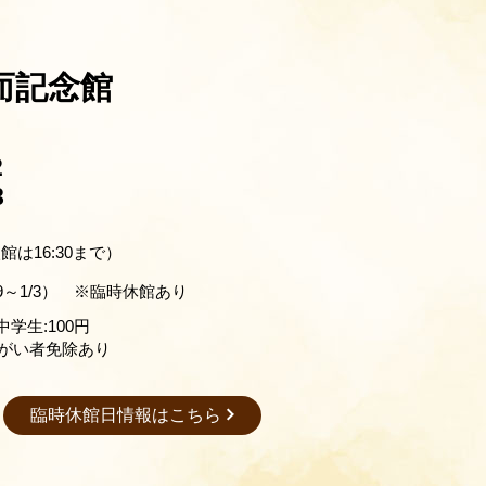
而記念館
2
8
（入館は16:30まで）
29～1/3） ※臨時休館あり
中学生:100円
がい者免除あり
臨時休館日情報はこちら