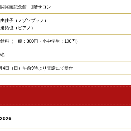
古関裕而記念館 1階サロン
星由佳子（メゾソプラノ）
渡邊拓也（ピアノ）
館料（一般：300円・小中学生：100円）
0名
月4日（日）午前9時より電話にて受付
026