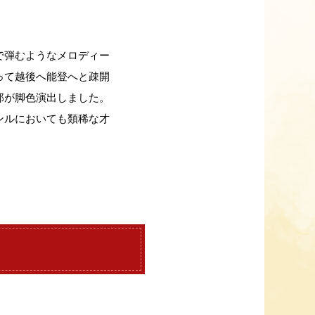
で弾むようなメロディー
って越後へ能登へと疎開
郎が脚色演出しました。
ンルにおいても類稀な才