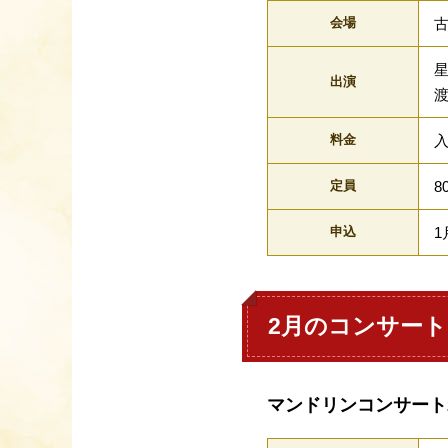
会場
出演
料金
入
定員
8
申込
1
2月のコンサート
マンドリンコンサート2