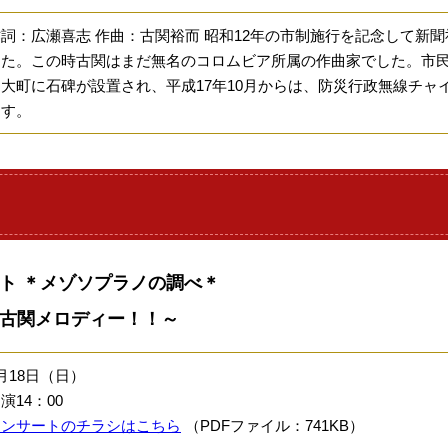
作詞：広瀬喜志 作曲：古関裕而 昭和12年の市制施行を記念して新
した。この時古関はまだ無名のコロムビア所属の作曲家でした。市民
内大町に石碑が設置され、平成17年10月からは、防災行政無線チャ
ます。
ト ＊メゾソプラノの調べ＊
古関メロディー！！～
月18日（日）
演14：00
コンサートのチラシはこちら
（PDFファイル：741KB）