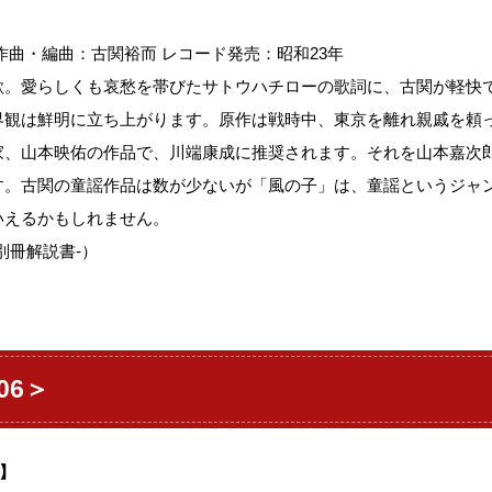
作曲・編曲：古関裕而 レコード発売：昭和23年
歌。愛らしくも哀愁を帯びたサトウハチローの歌詞に、古関が軽快
界観は鮮明に立ち上がります。原作は戦時中、東京を離れ親戚を頼
家、山本映佑の作品で、川端康成に推奨されます。それを山本嘉次
す。古関の童謡作品は数が少ないが「風の子」は、童謡というジャ
いえるかもしれません。
別冊解説書-）
06＞
】